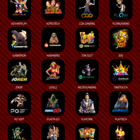
ADVANTPLAY
ASTROTECH
CQ9 GAMING
FLOWGAMING
GAMATRON
HABANERO
ION SLOT
JDB
JOKER
LIVE22
MICROGAMING
ONETOUCH
PG SOFT
PLAY’N GO
PLAYSTAR
PLAYTECH