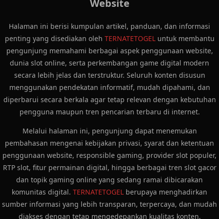
Website
Halaman ini berisi kumpulan artikel, panduan, dan informasi
penting yang disediakan oleh
TERNATETOGEL
untuk membantu
pengunjung memahami berbagai aspek penggunaan website,
dunia slot online, serta perkembangan game digital modern
secara lebih jelas dan terstruktur. Seluruh konten disusun
menggunakan pendekatan informatif, mudah dipahami, dan
diperbarui secara berkala agar tetap relevan dengan kebutuhan
pengguna maupun tren pencarian terbaru di internet.
Melalui halaman ini, pengunjung dapat menemukan
pembahasan mengenai kebijakan privasi, syarat dan ketentuan
penggunaan website, responsible gaming, provider slot populer,
RTP slot, fitur permainan digital, hingga berbagai tren slot gacor
dan topik gaming online yang sedang ramai dibicarakan
komunitas digital.
TERNATETOGEL
berupaya menghadirkan
sumber informasi yang lebih transparan, terpercaya, dan mudah
diakses dengan tetap mengedepankan kualitas konten,