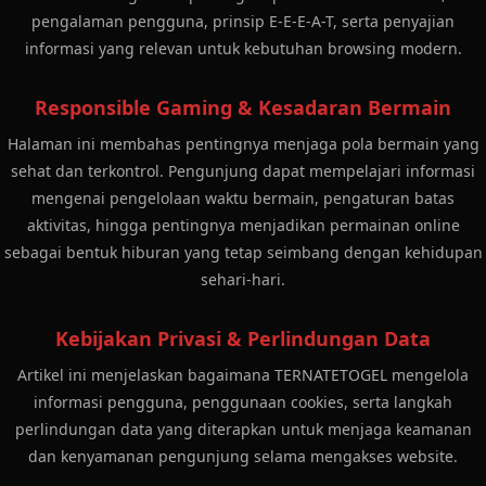
pengalaman pengguna, prinsip E-E-E-A-T, serta penyajian
informasi yang relevan untuk kebutuhan browsing modern.
Responsible Gaming & Kesadaran Bermain
Halaman ini membahas pentingnya menjaga pola bermain yang
sehat dan terkontrol. Pengunjung dapat mempelajari informasi
mengenai pengelolaan waktu bermain, pengaturan batas
aktivitas, hingga pentingnya menjadikan permainan online
sebagai bentuk hiburan yang tetap seimbang dengan kehidupan
sehari-hari.
Kebijakan Privasi & Perlindungan Data
Artikel ini menjelaskan bagaimana TERNATETOGEL mengelola
informasi pengguna, penggunaan cookies, serta langkah
perlindungan data yang diterapkan untuk menjaga keamanan
dan kenyamanan pengunjung selama mengakses website.